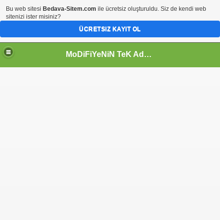
Bu web sitesi
Bedava-Sitem.com
ile ücretsiz oluşturuldu. Siz de kendi web
sitenizi ister misiniz?
ÜCRETSIZ KAYIT OL
MoDiFiYeNiN TeK AdReSi 80TUNİNG OsMaNiYeNiN MoDiFiYe SiTeSi!!!